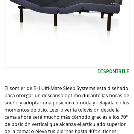
Vai
DISPONIBILE
all'inizio
della
El somier de BH Ulti-Mate Sleep Systems está diseñado
galleria
di
para otorgar un descanso óptimo durante las horas de
immagini
sueño y adoptar una posición cómoda y relajada en los
momentos de ocio. Leer o ver la televisión desde la
cama ahora será mucho más cómodo gracias a los 70º
de posición vertical que alcanza el articulado superior
de la cama; o eleva tus piernas hasta 40º; si tienes