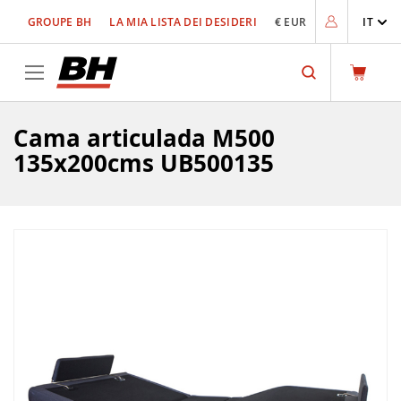
Salta
GROUPE BH
LA MIA LISTA DEI DESIDERI
€ EUR
IT
al
contenuto
Search
Cama articulada M500
135x200cms UB500135
Vai
alla
fine
della
galleria
di
immagini