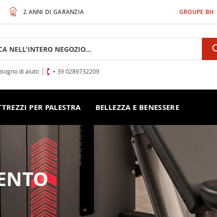
2 ANNI DI GARANZIA
GROUPE BH
h
isogno di aiuto
+ 39 0289732209
TTREZZI PER PALESTRA
BELLEZZA E BENESSERE
ENTO