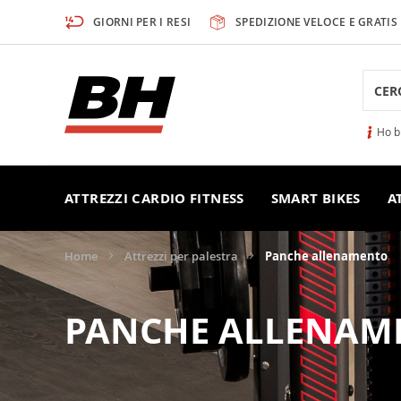
Salta
GIORNI PER I RESI
SPEDIZIONE VELOCE E GRATIS
al
contenuto
Searc
Ho b
ATTREZZI CARDIO FITNESS
SMART BIKES
A
Home
Attrezzi per palestra
Panche allenamento
PANCHE ALLENAM