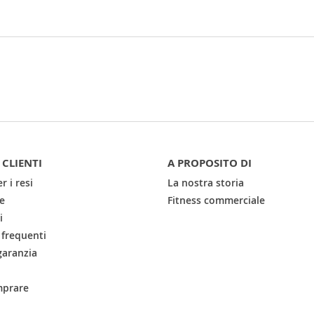
 CLIENTI
A PROPOSITO DI
r i resi
La nostra storia
e
Fitness commerciale
i
frequenti
garanzia
prare