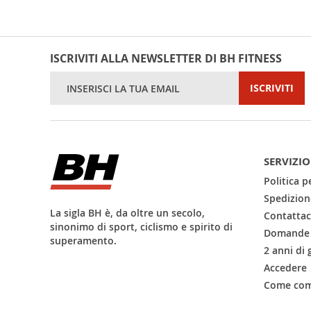
ISCRIVITI ALLA NEWSLETTER DI BH FITNESS
Iscriviti
ISCRIVITI
alla
nostra
Newsletter:
SERVIZIO
Politica pe
Spedizion
La sigla BH è, da oltre un secolo,
Contattac
sinonimo di sport, ciclismo e spirito di
Domande 
superamento.
2 anni di 
Accedere
Come com