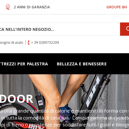
2 ANNI DI GARANZIA
GROUPE BH
h
isogno di aiuto
+ 39 0289732209
TTREZZI PER PALESTRA
BELLEZZA E BENESSERE
NDOOR
a una grande quantità di calorie e mantieniti in forma con un
rsa in tutta la comodità di casa tua. L’ampia gamma di cycl
pi di freno o resistenze per soddisfare tutti i gusti e bisogn