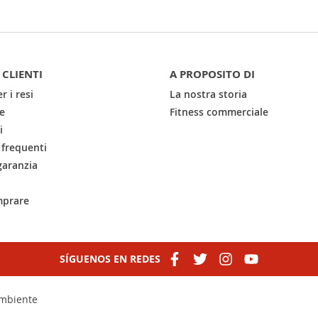
 CLIENTI
A PROPOSITO DI
r i resi
La nostra storia
e
Fitness commerciale
i
frequenti
garanzia
prare
SÍGUENOS EN REDES
 ambiente