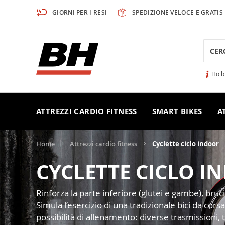
Salta
GIORNI PER I RESI
SPEDIZIONE VELOCE E GRATIS
al
contenuto
Searc
Ho b
ATTREZZI CARDIO FITNESS
SMART BIKES
A
Home
Attrezzi cardio fitness
Cyclette ciclo indoor
CYCLETTE CICLO I
Rinforza la parte inferiore (glutei e gambe), bruci
Simula l’esercizio di una tradizionale bici da co
possibilità di allenamento: diverse trasmissioni, ti